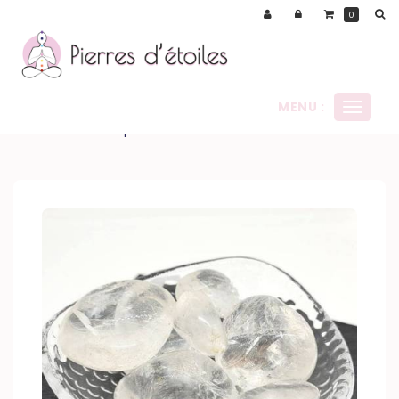
Panneau de gestion des cookies
0
MENU :
Ouvrir
le
cristal de roche - pierre roulée
menu