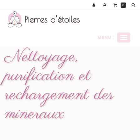
Panneau de gestion des cookies
0
MENU :
Ouvrir
le
Nettoyage,
menu
purification et
rechargement des
mineraux