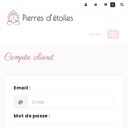
Panneau de gestion des cookies
0
MENU :
Ouvrir
le
menu
Compte client
Email :
@
Mot de passe :