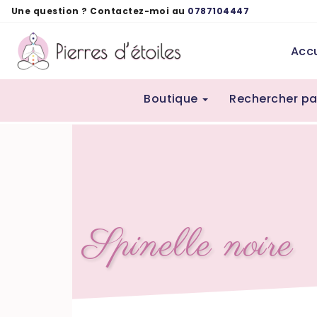
Panneau de gestion des cookies
Une question ? Contactez-moi au
0787104447
Accu
Boutique
Rechercher pa
Spinelle noire