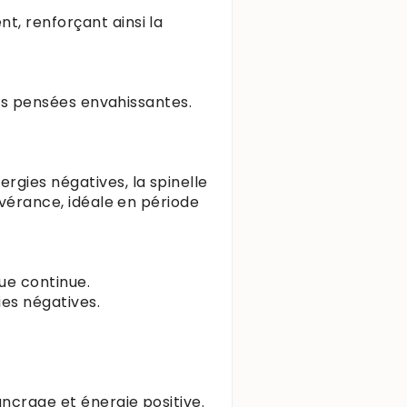
t, renforçant ainsi la
 les pensées envahissantes.
rgies négatives, la spinelle
évérance, idéale en période
ue continue.
ies négatives.
ancrage et énergie positive.