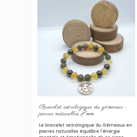
En savoir plus
Bracelet astrologique du gémeaux -
pierres naturelles 8mm
Le bracelet astrologique du Gémeaux en
pierres naturelles équilibre l'énergie