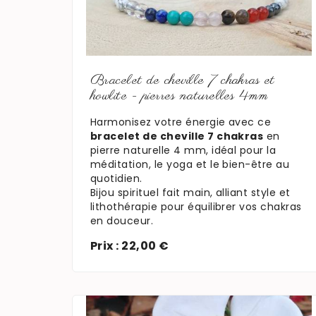
En savoir plus
Bracelet de cheville 7 chakras et
howlite - pierres naturelles 4mm
Harmonisez votre énergie avec ce
bracelet de cheville 7 chakras
en
pierre naturelle 4 mm, idéal pour la
méditation, le yoga et le bien-être au
quotidien.
Bijou spirituel fait main, alliant style et
lithothérapie pour équilibrer vos chakras
en douceur.
Prix : 22,00 €