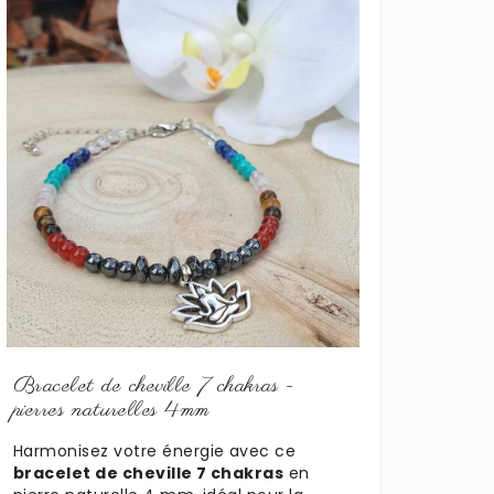
En savoir plus
Bracelet de cheville 7 chakras -
pierres naturelles 4mm
Harmonisez votre énergie avec ce
bracelet de cheville 7 chakras
en