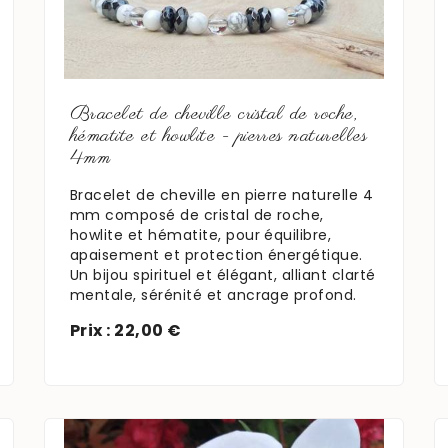
En savoir plus
Bracelet de cheville cristal de roche,
hématite et howlite - pierres naturelles
4mm
Bracelet de cheville en pierre naturelle 4
mm composé de cristal de roche,
howlite et hématite, pour équilibre,
apaisement et protection énergétique.
Un bijou spirituel et élégant, alliant clarté
mentale, sérénité et ancrage profond.
Prix : 22,00 €