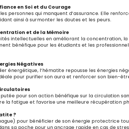
fiance en Soi et du Courage
 les personnes qui manquent d’assurance. Elle renforce 
aidant ainsi à surmonter les doutes et les peurs.
centration et de la Mémoire
ités intellectuelles en améliorant la concentration, la
ement bénéfique pour les étudiants et les professionnel
nergies Négatives
er énergétique, l’hématite repousse les énergies nég
 idéale pour purifier son aura et renforcer son bien-êt
irculatoires
utée pour son action bénéfique sur la circulation san
tre la fatigue et favorise une meilleure récupération p
atite ?
, bague) pour bénéficier de son énergie protectrice tou
 dans sa poche pour un ancrage rapide en cas de stres