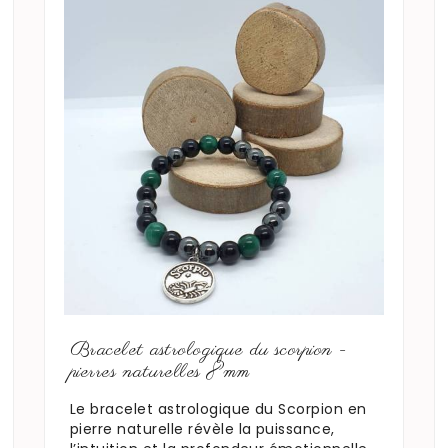
En savoir plus
Bracelet astrologique du scorpion -
pierres naturelles 8mm
Le bracelet astrologique du Scorpion en
pierre naturelle révèle la puissance,