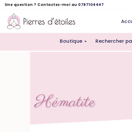
Panneau de gestion des cookies
Une question ? Contactez-moi au
0787104447
Accu
Boutique
Rechercher pa
Hématite