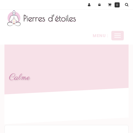
Panneau de gestion des cookies
0
MENU :
Ouvrir
le
menu
Calme