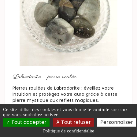
En savoir plus
Labradorite - pierre roulée
Pierres roulées de Labradorite : éveillez votre
intuition et protégez votre aura grâce à cette
pierre mystique aux reflets magiques.
Labradorites naturelles, purifiées et prêtes à
Ce site utilise des cookies et vous donne le controle sur ceux
accompagner votre chemin spirituel.
que vous souhaitez activer
Tout accepter
Tout refuser
Personnaliser
Prix : 5,00 €
Politique de confidentialite