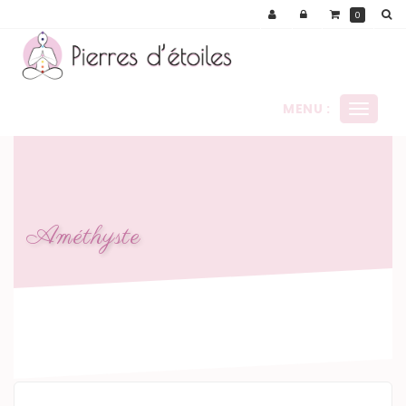
Panneau de gestion des cookies
0
MENU :
Ouvrir
le
menu
Améthyste