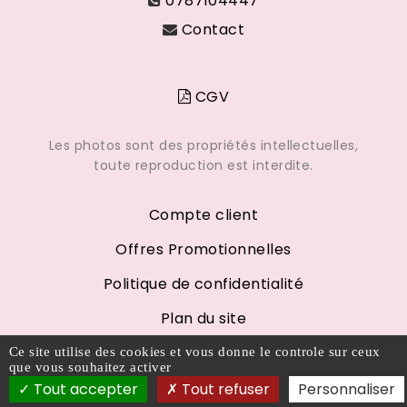
0787104447
Contact
CGV
Les photos sont des propriétés intellectuelles,
toute reproduction est interdite.
Compte client
Offres Promotionnelles
Politique de confidentialité
Plan du site
Mentions légales
Ce site utilise des cookies et vous donne le controle sur ceux
que vous souhaitez activer
Tout accepter
Tout refuser
Personnaliser