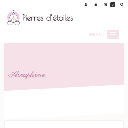
Panneau de gestion des cookies
0
MENU :
Ouvrir
le
menu
Acouphène