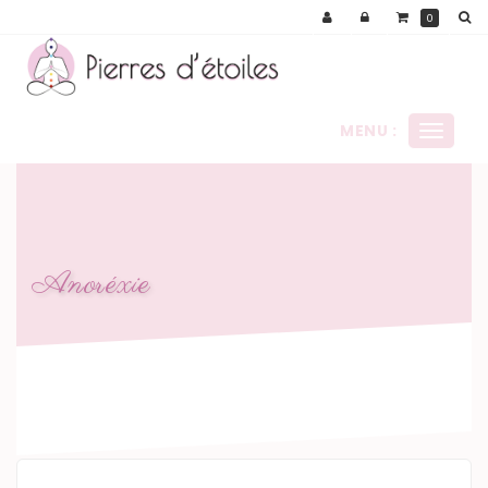
Panneau de gestion des cookies
0
MENU :
Ouvrir
le
menu
Anoréxie