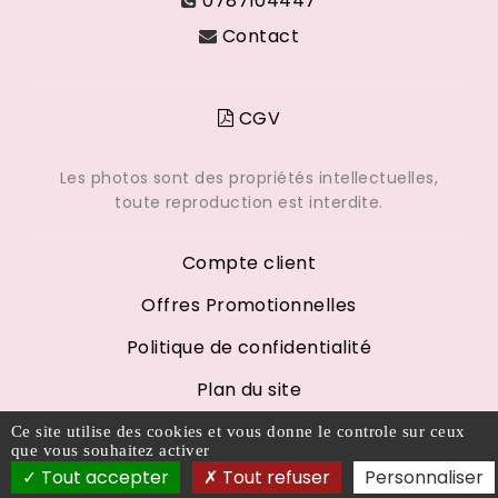
0787104447
Contact
CGV
Les photos sont des propriétés intellectuelles,
toute reproduction est interdite.
Compte client
Offres Promotionnelles
Politique de confidentialité
Plan du site
Mentions légales
Ce site utilise des cookies et vous donne le controle sur ceux
que vous souhaitez activer
Tout accepter
Tout refuser
Personnaliser