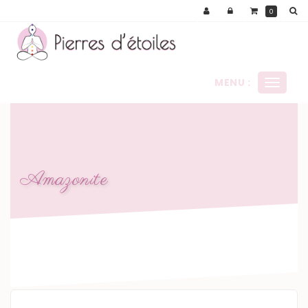
Panneau de gestion des cookies
0
MENU :
Ouvrir
le
menu
Amazonite