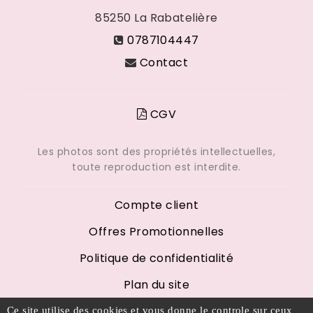
85250
La Rabatelière
0787104447
Contact
CGV
Les photos sont des propriétés intellectuelles,
toute reproduction est interdite.
Compte client
Offres Promotionnelles
Politique de confidentialité
Plan du site
Mentions légales
Ce site utilise des cookies et vous donne le controle sur ceux