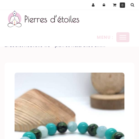
Panneau de gestion des cookies
0
MENU :
Ouvrir
le
bracelet nouvelle vie - pierres naturelles 8mm
menu