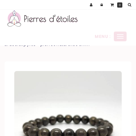
Panneau de gestion des cookies
0
MENU :
Ouvrir
le
bracelet pyrite - pierres naturelles 8mm
menu