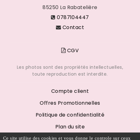
85250
La Rabatelière
0787104447
Contact
CGV
Les photos sont des propriétés intellectuelles,
toute reproduction est interdite.
Compte client
Offres Promotionnelles
Politique de confidentialité
Plan du site
Mentions légales
Ce site utilise des cookies et vous donne le controle sur ceux