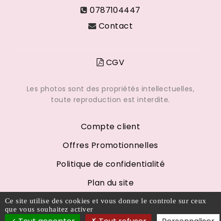
0787104447
Contact
CGV
Les photos sont des propriétés intellectuelles,
toute reproduction est interdite.
Compte client
Offres Promotionnelles
Politique de confidentialité
Plan du site
Mentions légales
Ce site utilise des cookies et vous donne le controle sur ceux
que vous souhaitez activer