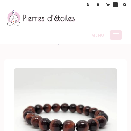
Panneau de gestion des cookies
0
MENU :
Ouvrir
le
bracelet oeil de taureau - pierres naturelles 8mm
menu