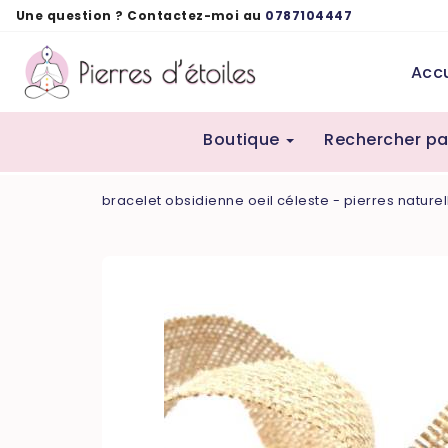
Panneau de gestion des cookies
Une question ? Contactez-moi au
0787104447
Accu
Boutique
Rechercher pa
bracelet obsidienne oeil céleste - pierres natur