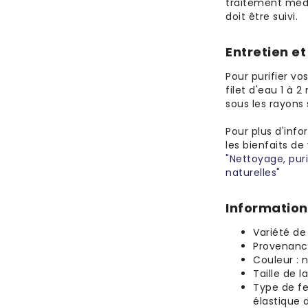
traitement médi
doit être suivi.
Entretien e
Pour purifier vo
filet d'eau 1 à 
sous les rayons 
Pour plus d'info
les bienfaits de 
"Nettoyage, pur
naturelles"
Information
Variété de 
Provenance
Couleur : n
Taille de l
Type de fer
élastique 