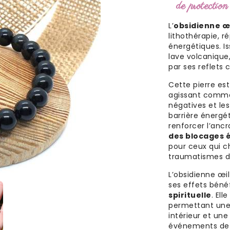
de protection
L’
obsidienne œi
lithothérapie, r
énergétiques. I
lave volcanique,
par ses reflets
Cette pierre es
agissant comme
négatives et les
barrière énergéti
renforcer l’ancr
des blocages 
pour ceux qui 
traumatismes d
L’obsidienne œi
ses effets bénéf
spirituelle
. Ell
permettant une
intérieur et un
événements de la