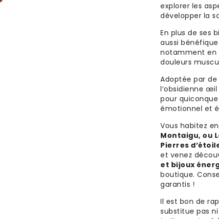
explorer les asp
développer la sa
En plus de ses b
aussi bénéfique
notamment en ai
douleurs muscul
Adoptée par de 
l’obsidienne œil
pour quiconque 
émotionnel et év
Vous habitez e
Montaigu, ou L
Pierres d’étoil
et venez décou
et bijoux éner
boutique. Conse
garantis !
Il est bon de ra
substitue pas ni