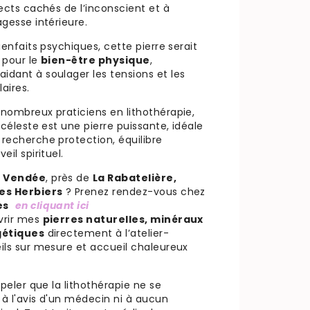
ects cachés de l’inconscient et à
gesse intérieure.
ienfaits psychiques, cette pierre serait
 pour le
bien-être physique
,
dant à soulager les tensions et les
aires.
nombreux praticiens en lithothérapie,
 céleste est une pierre puissante, idéale
recherche protection, équilibre
eil spirituel.
n
Vendée
, près de
La Rabatelière,
es Herbiers
? Prenez rendez-vous chez
es
en cliquant ici
vrir mes
pierres naturelles, minéraux
gétiques
directement à l’atelier-
ils sur mesure et accueil chaleureux
ppeler que la lithothérapie ne se
 à l'avis d'un médecin ni à aucun