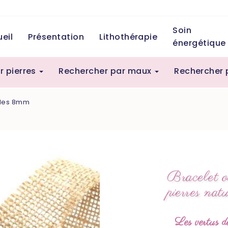
Soin
eil
Présentation
Lithothérapie
énergétique
r pierres
Rechercher par maux
Rechercher 
elles 8mm
Bracelet ob
pierres na
Les vertus de