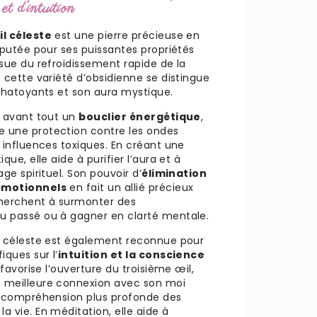
 et d’intuition
l céleste
est une pierre précieuse en
éputée pour ses puissantes propriétés
ssue du refroidissement rapide de la
 cette variété d’obsidienne se distingue
 chatoyants et son aura mystique.
t avant tout un
bouclier énergétique
,
 une protection contre les ondes
 influences toxiques. En créant une
que, elle aide à purifier l’aura et à
age spirituel. Son pouvoir d’
élimination
émotionnels
en fait un allié précieux
cherchent à surmonter des
u passé ou à gagner en clarté mentale.
l céleste est également reconnue pour
iques sur l’
intuition et la conscience
e favorise l’ouverture du troisième œil,
 meilleure connexion avec son moi
e compréhension plus profonde des
 vie. En méditation, elle aide à