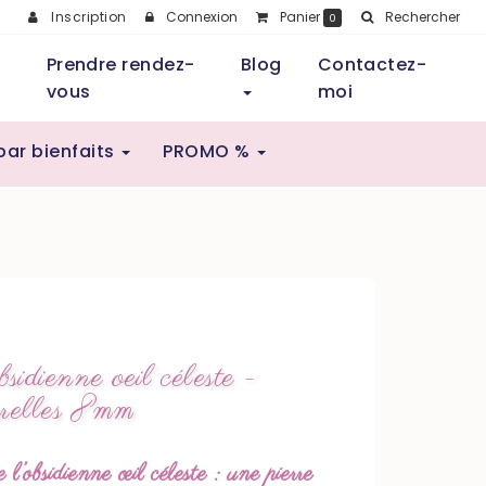
Inscription
Connexion
Panier
Rechercher
0
Prendre rendez-
Blog
Contactez-
vous
moi
par bienfaits
PROMO %
sidienne oeil céleste -
turelles 8mm
 l’obsidienne œil céleste : une pierre