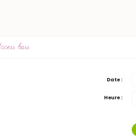
cess bars
Date :
Heure :