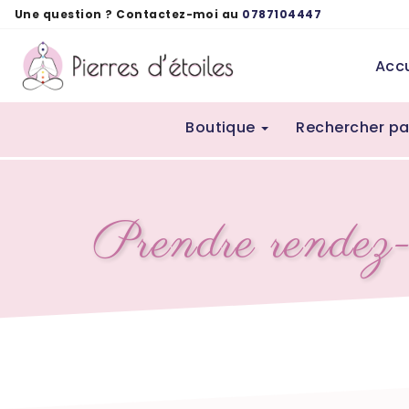
Panneau de gestion des cookies
Une question ? Contactez-moi au
0787104447
Accu
Boutique
Rechercher pa
Prendre rendez-